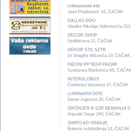
cnlteamwork.info
Jase Prodanovic 16, ČAČAK
DALLAS DOO
Vladike Nikolaja Velimirovića 2
DECOR SHOP
Sinđelićeva 11, ČAČAK
DEKOR STIL SZTR
Dr Dragiše Mišovića 19, ČAČAK
FIĐONI PP NOVI PAZAR
Svetozara Markovića 65, ČAČA
INTERGLOBUS
Čedomira Vasovića 37, ČAČAK
LUMINARIA DOO
Devet Jugovića 20, ČAČAK
ŠIFONJER N SZR NEMANJA 
Vojvode Stepe 240, ČAČAK
SIMPO AD VRANJE
Bulevar oslobođenja 13, ČAČAK