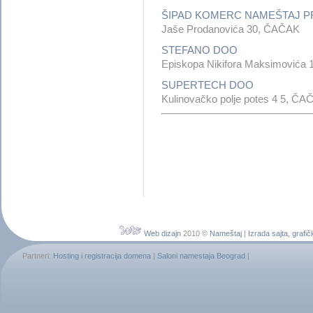
ŠIPAD KOMERC NAMEŠTAJ 
Jaše Prodanovića 30, ČAČAK
STEFANO DOO
Episkopa Nikifora Maksimovića
SUPERTECH DOO
Kulinovačko polje potes 4 5, ČA
Web dizajn
2010 ©
Nameštaj
|
Izrada sajta
,
grafič
Partneri:
Hosting i registracija domena
|
Saloni namestaja Beograd
|