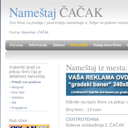
Nameštaj
ČAČAK
Sve firme za prodaju i proizvodnju nameštaja iz Srbije na jednom mestu. 
Pozicija:
Nameštaj
>
ČAČAK
Početna
Informacije
Zabava
REKLAME
Dodaj novu firmu
Nameštaj iz mest
Izaberite grad za
prikaz firmi čija je
delatnost nameštaj:
+
Prikaži sve gradove
+
Beograd
+
Novi Sad
+
Subotica
Kliknite na naziv firme za prikaz 
+
Niš
+
Kragujevac
Broj firmi: : 13 kom
CENTROTEHNA
Naš izbor
Bulevar oslobođenja 2, ČAČAK