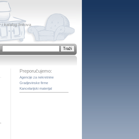
 i katalog linkova.
Preporučujemo:
Agencije za nekretnine
Gradjevinske firme
Kancelarijski materijal