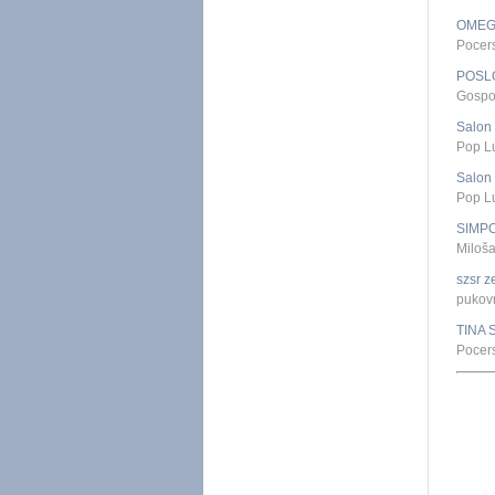
OMEG
Pocer
POSL
Gospo
Salon
Pop L
Salon
Pop L
SIMP
Miloš
szsr z
pukovn
TINA 
Pocer