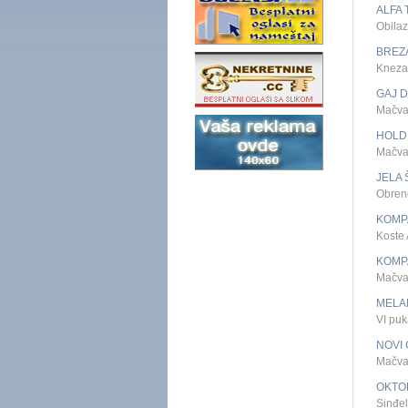
ALFA 
Obilaz
BREZ
Kneza
GAJ 
Mačva
HOLD
Mačva
JELA 
Obren
KOMPA
Koste
KOMP
Mačva
MELA
VI pu
NOVI 
Mačva
OKTO
Sinđe