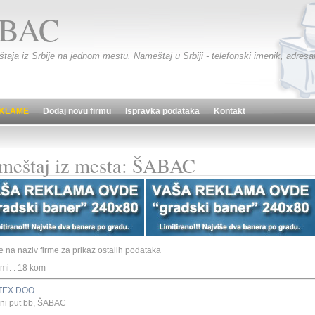
BAC
taja iz Srbije na jednom mestu. Nameštaj u Srbiji - telefonski imenik, adresar
KLAME
Dodaj novu firmu
Ispravka podataka
Kontakt
meštaj iz mesta: ŠABAC
te na naziv firme za prikaz ostalih podataka
rmi: : 18 kom
TEX DOO
ni put bb, ŠABAC