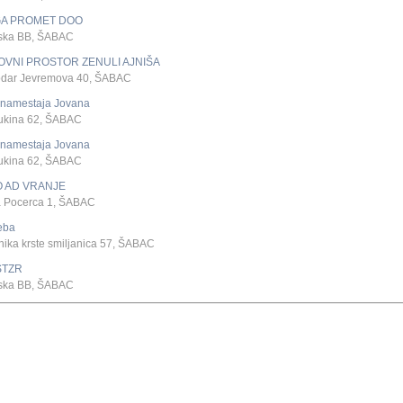
A PROMET DOO
ska BB, ŠABAC
OVNI PROSTOR ZENULI AJNIŠA
dar Jevremova 40, ŠABAC
 namestaja Jovana
ukina 62, ŠABAC
 namestaja Jovana
ukina 62, ŠABAC
O AD VRANJE
a Pocerca 1, ŠABAC
eba
ika krste smiljanica 57, ŠABAC
STZR
ska BB, ŠABAC