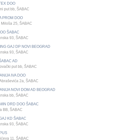
TEX DOO
ni put bb, ŠABAC
A PROM DOO
 Miloša 25, ŠABAC
DOO ŠABAC
nska 93, ŠABAC
ING GAJ DP NOVI BEOGRAD
nska 93, ŠABAC
ŠABAC AD
ovački put bb, ŠABAC
NIJA IVA DOO
 Abraševića 2a, ŠABAC
ANIJA NOVI DOM AD BEOGRAD
nska bb, ŠABAC
MIN DRD DOO ŠABAC
ka BB, ŠABAC
GAJ KD ŠABAC
nska 93, ŠABAC
PUS
lićeva 11, ŠABAC