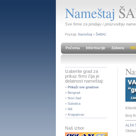
Nameštaj
ŠA
Sve firme za prodaju i proizvodnju nameš
Pozicija:
Nameštaj
>
ŠABAC
Početna
Informacije
Zabava
RE
Na
Izaberite grad za
prikaz firmi čija je
delatnost nameštaj:
+
Prikaži sve gradove
+
Beograd
+
Novi Sad
+
Subotica
Klikni
+
Niš
+
Kragujevac
Broj fi
ALFA 
Naš izbor
Obilaz