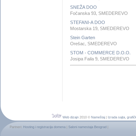
SNEŽA DOO
Fočanska 93, SMEDEREVO
STEFANI-A DOO
Mostarska 19, SMEDEREVO
Stein Garten
Orešac, SMEDEREVO
STOM - COMMERCE D.O.O.
Josipa Faila 9, SMEDEREVO
Web dizajn
2010 ©
Nameštaj
|
Izrada sajta
,
grafič
Partneri:
Hosting i registracija domena
|
Saloni namestaja Beograd
|