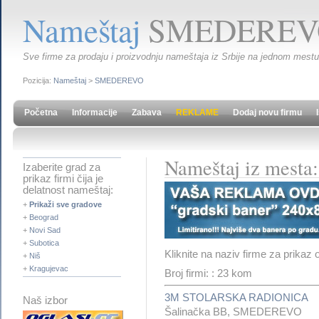
Nameštaj
SMEDEREV
Sve firme za prodaju i proizvodnju nameštaja iz Srbije na jednom mestu. 
Pozicija:
Nameštaj
>
SMEDEREVO
Početna
Informacije
Zabava
REKLAME
Dodaj novu firmu
Nameštaj iz mes
Izaberite grad za
prikaz firmi čija je
delatnost nameštaj:
+
Prikaži sve gradove
+
Beograd
+
Novi Sad
+
Subotica
Kliknite na naziv firme za prikaz 
+
Niš
+
Kragujevac
Broj firmi: : 23 kom
3M STOLARSKA RADIONICA
Naš izbor
Šalinačka BB, SMEDEREVO