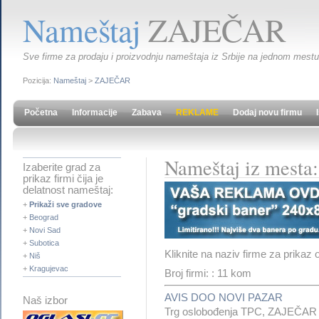
Nameštaj
ZAJEČAR
Sve firme za prodaju i proizvodnju nameštaja iz Srbije na jednom mestu. 
Pozicija:
Nameštaj
>
ZAJEČAR
Početna
Informacije
Zabava
REKLAME
Dodaj novu firmu
Nameštaj iz mest
Izaberite grad za
prikaz firmi čija je
delatnost nameštaj:
+
Prikaži sve gradove
+
Beograd
+
Novi Sad
+
Subotica
Kliknite na naziv firme za prikaz 
+
Niš
+
Kragujevac
Broj firmi: : 11 kom
AVIS DOO NOVI PAZAR
Naš izbor
Trg oslobođenja TPC, ZAJEČAR