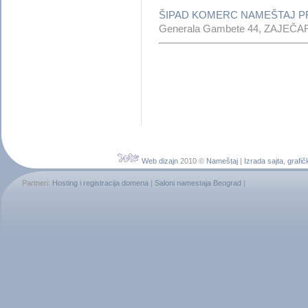
ŠIPAD KOMERC NAMEŠTAJ 
Generala Gambete 44, ZAJEČA
Web dizajn
2010 ©
Nameštaj
|
Izrada sajta
,
grafič
Partneri:
Hosting i registracija domena
|
Saloni namestaja Beograd
|