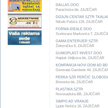
DALLAS DOO
Paraćinska bb, ZAJEČAR
DIZAJN CENTAR SZTR TKALA
Nikole Pašića 128, ZAJEČAR
FORMA IDEALE DOO
Svetozara Markovića 7, ZAJEČ
GAMA ENTERIJER SZTR
Železnička 8, ZAJEČAR
GUMOPLAST INVEST DOO
Hajduk Veljkova bb, ZAJEČAR
KOMPANIJA NOVI DOM AD B
Generala Gambete 44, ZAJEČA
PERKA SZR PERČIĆ SLOBOD
Brionska bb, ZAJEČAR
PLASTIKA SZTR
Novosadska BB, ZAJEČAR
SIMPO AD VRANJE
Ljube Nešića 16, ZAJEČAR